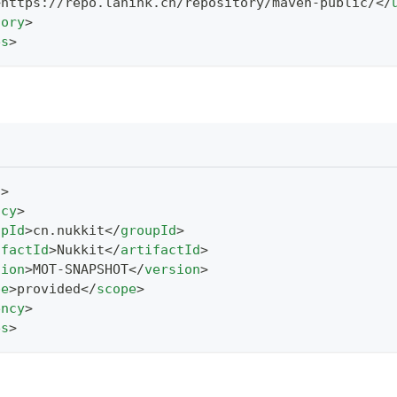
>
https://repo.lanink.cn/repository/maven-public/
</
tory
>
es
>
s
>
ncy
>
upId
>
cn.nukkit
</
groupId
>
ifactId
>
Nukkit
</
artifactId
>
sion
>
MOT-SNAPSHOT
</
version
>
pe
>
provided
</
scope
>
ency
>
es
>