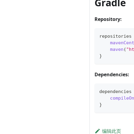
Gradle
Repository:
repositories
mavenCen
maven
(
"h
}
Dependencies:
dependencies
compileO
}
编辑此页