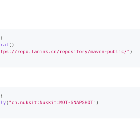
 
{
tral
(
)
ttps://repo.lanink.cn/repository/maven-public/"
)
 
{
nly
(
"cn.nukkit:Nukkit:MOT-SNAPSHOT"
)