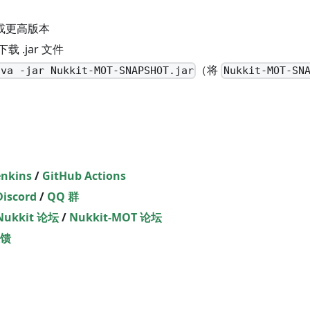
7 或更高版本
 .jar 文件
（将
ava -jar Nukkit-MOT-SNAPSHOT.jar
Nukkit-MOT-SN
enkins
/
GitHub Actions
Discord
/
QQ 群
Nukkit 论坛
/
Nukkit-MOT 论坛
馈