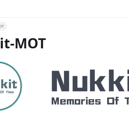
OT
it-MOT