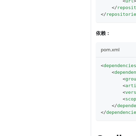
<
url
</
reposi
</
repositori
依赖：
pom.xml
<
dependencie
<
depende
<
gro
<
art
<
ver
<
sco
</
depend
</
dependenci