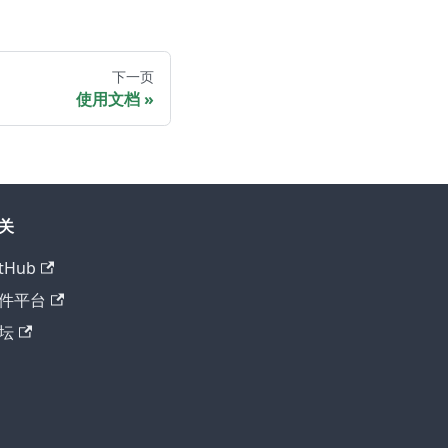
下一页
使用文档
关
tHub
件平台
坛