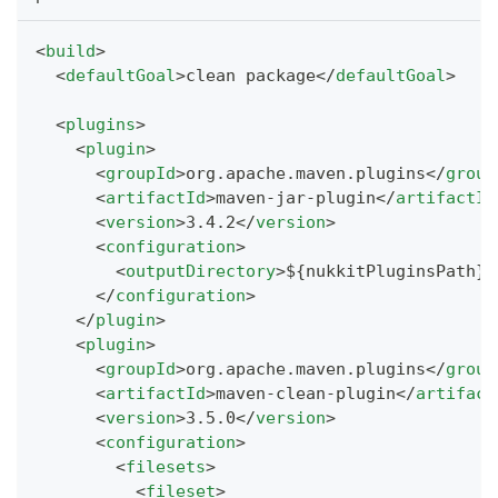
<
build
>
<
defaultGoal
>
clean package
</
defaultGoal
>
<
plugins
>
<
plugin
>
<
groupId
>
org.apache.maven.plugins
</
group
<
artifactId
>
maven-jar-plugin
</
artifactId
<
version
>
3.4.2
</
version
>
<
configuration
>
<
outputDirectory
>
${nukkitPluginsPath}
<
</
configuration
>
</
plugin
>
<
plugin
>
<
groupId
>
org.apache.maven.plugins
</
group
<
artifactId
>
maven-clean-plugin
</
artifact
<
version
>
3.5.0
</
version
>
<
configuration
>
<
filesets
>
<
fileset
>