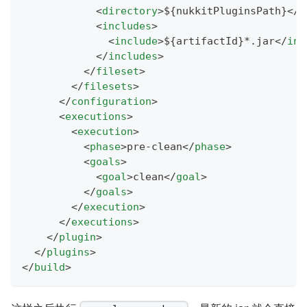
<
directory
>
${nukkitPluginsPath}
</
d
<
includes
>
<
include
>
${artifactId}*.jar
</
inc
</
includes
>
</
fileset
>
</
filesets
>
</
configuration
>
<
executions
>
<
execution
>
<
phase
>
pre-clean
</
phase
>
<
goals
>
<
goal
>
clean
</
goal
>
</
goals
>
</
execution
>
</
executions
>
</
plugin
>
</
plugins
>
</
build
>