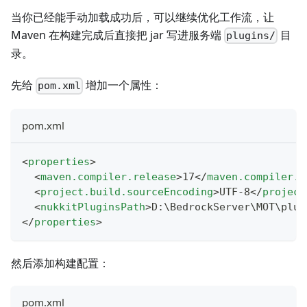
当你已经能手动加载成功后，可以继续优化工作流，让
Maven 在构建完成后直接把 jar 写进服务端
目
plugins/
录。
先给
增加一个属性：
pom.xml
pom.xml
<
properties
>
<
maven.compiler.release
>
17
</
maven.compiler.r
<
project.build.sourceEncoding
>
UTF-8
</
project
<
nukkitPluginsPath
>
D:\BedrockServer\MOT\plug
</
properties
>
然后添加构建配置：
pom.xml